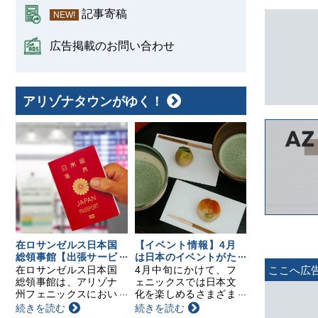
記事寄稿
NEW!
広告掲載のお問い合わせ
アリゾナタウンがゆく！
在ロサンゼルス日本国
【イベント情報】4月
総領事館【出張サービ
は日本のイベントがた
スのお知らせ】
くさん！要チェック！
在ロサンゼルス日本国
4月中旬にかけて、フ
ここへ広
総領事館は、アリゾナ
ェニックスでは日本文
州フェニックスにおい
化を楽しめるさまざま
て以下の日程で領事出
なイベントが開催され
続きを読む
続きを読む
張サービスを行いま
ます。日本茶の飲み比