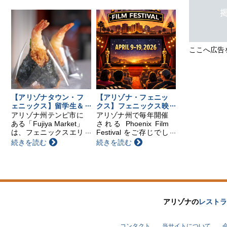
す。（※事前予約制）
べを楽しめるティーテ
※旅券、証明の申請受
イスティングから、本
付は行いませんのでご
格的な茶道体験、盆栽
留意ください。 領事
展示、そしてアジア文
出張サービス スケ
化や食・パフォーマ
ここへ広告
ジ...
ン...
【アリゾナタウン・フ
【アリゾナ・フェニッ
ェニックス】留学生＆
クス】フェニックス映
在住者必見！フェニッ
画祭のご紹介
アリゾナ州テンピ市に
アリゾナ州で毎年開催
クスの“日本のコンビ
ある「Fujiya Market」
される Phoenix Film
ニ”
は、フェニックスエリ
Festival をご存じでし
アのほぼ中心に位置す
ょうか？ 今年は、4月
続きを読む
続きを読む
る、日本人にとって心
9日からスタートしま
強い存在のお店です。
す。会場はフェニック
近くには空港やアリゾ
ス近郊のスコッツデー
ナ州立大学があり、日
ルにある映画館で、11
本人留学生や現地在住
日間にわたり...
の方...
アリゾナの
レストラ
コンタクト
当サイトについて