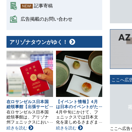
記事寄稿
NEW!
広告掲載のお問い合わせ
アリゾナタウンがゆく！
ここへ広
在ロサンゼルス日本国
【イベント情報】4月
総領事館【出張サービ
は日本のイベントがた
スのお知らせ】
くさん！要チェック！
在ロサンゼルス日本国
4月中旬にかけて、フ
総領事館は、アリゾナ
ェニックスでは日本文
州フェニックスにおい
化を楽しめるさまざま
て以下の日程で領事出
なイベントが開催され
続きを読む
続きを読む
ここへ広告
張サービスを行いま
ます。日本茶の飲み比