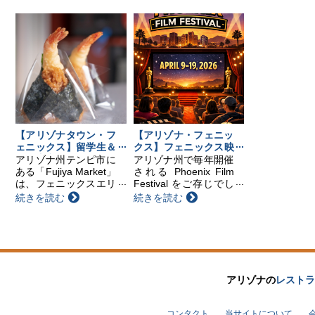
す。（※事前予約制）
べを楽しめるティーテ
※旅券、証明の申請受
イスティングから、本
付は行いませんのでご
格的な茶道体験、盆栽
留意ください。 領事
展示、そしてアジア文
出張サービス スケ
化や食・パフォーマ
ジ...
ン...
【アリゾナタウン・フ
【アリゾナ・フェニッ
ェニックス】留学生＆
クス】フェニックス映
在住者必見！フェニッ
画祭のご紹介
アリゾナ州テンピ市に
アリゾナ州で毎年開催
クスの“日本のコンビ
ある「Fujiya Market」
される Phoenix Film
ニ”
は、フェニックスエリ
Festival をご存じでし
アのほぼ中心に位置す
ょうか？ 今年は、4月
続きを読む
続きを読む
る、日本人にとって心
9日からスタートしま
強い存在のお店です。
す。会場はフェニック
近くには空港やアリゾ
ス近郊のスコッツデー
ナ州立大学があり、日
ルにある映画館で、11
本人留学生や現地在住
日間にわたり...
の方...
アリゾナの
レストラ
コンタクト
当サイトについて