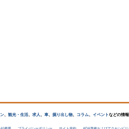
ン
、
観光・生活
、
求人
、
車
、
掘り出し物
、
コラム
、
イベント
などの
情報
会社概要
プライバシーポリシー
サイト規約
ADA準拠およびアクセシビ