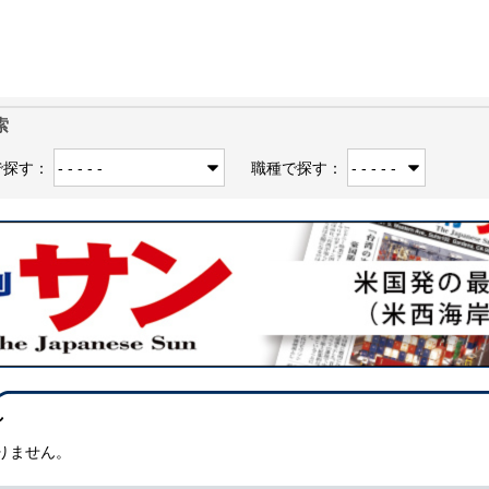
索
で探す：
職種で探す：
し
りません。