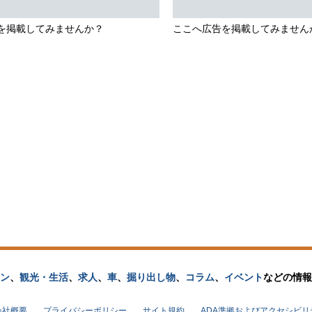
を掲載してみませんか？
ここへ広告を掲載してみません
ン
、
観光・生活
、
求人
、
車
、
掘り出し物
、
コラム
、
イベント
などの
情報
会社概要
プライバシーポリシー
サイト規約
ADA準拠およびアクセシビ