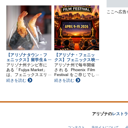
す。（※事前予約制）
べを楽しめるティーテ
※旅券、証明の申請受
イスティングから、本
ここへ広告
付は行いませんのでご
格的な茶道体験、盆栽
留意ください。 領事
展示、そしてアジア文
出張サービス スケ
化や食・パフォーマ
ジ...
ン...
【アリゾナタウン・フ
【アリゾナ・フェニッ
ェニックス】留学生＆
クス】フェニックス映
在住者必見！フェニッ
画祭のご紹介
アリゾナ州テンピ市に
アリゾナ州で毎年開催
クスの“日本のコンビ
ある「Fujiya Market」
される Phoenix Film
ニ”
は、フェニックスエリ
Festival をご存じでし
アのほぼ中心に位置す
ょうか？ 今年は、4月
続きを読む
続きを読む
る、日本人にとって心
9日からスタートしま
強い存在のお店です。
す。会場はフェニック
近くには空港やアリゾ
ス近郊のスコッツデー
ナ州立大学があり、日
ルにある映画館で、11
本人留学生や現地在住
日間にわたり...
の方...
アリゾナの
レストラ
コンタクト
当サイトについて