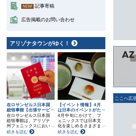
記事寄稿
NEW!
広告掲載のお問い合わせ
アリゾナタウンがゆく！
ここへ広
在ロサンゼルス日本国
【イベント情報】4月
総領事館【出張サービ
は日本のイベントがた
スのお知らせ】
くさん！要チェック！
在ロサンゼルス日本国
4月中旬にかけて、フ
総領事館は、アリゾナ
ェニックスでは日本文
州フェニックスにおい
化を楽しめるさまざま
て以下の日程で領事出
なイベントが開催され
続きを読む
続きを読む
張サービスを行いま
ます。日本茶の飲み比