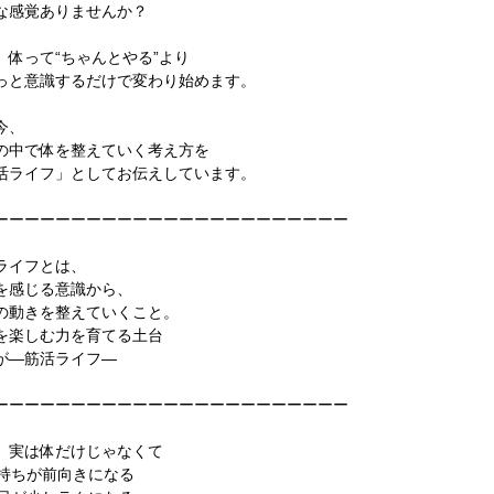
な感覚ありませんか？
、体って“ちゃんとやる”より
っと意識するだけで変わり始めます。
今、
の中で体を整えていく考え方を
活ライフ」としてお伝えしています。
ーーーーーーーーーーーーーーーーーーーーーーー
ライフとは、
を感じる意識から、
の動きを整えていくこと。
を楽しむ力を育てる土台
が―筋活ライフ―
ーーーーーーーーーーーーーーーーーーーーーーー
、実は体だけじゃなくて
気持ちが前向きになる