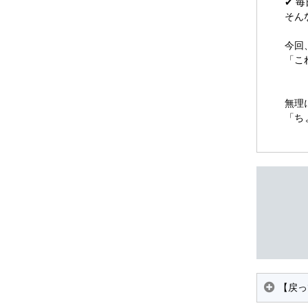
✔ 
そん
今回
「こ
無理
「ち
【戻っ