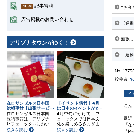
記事寄稿
NEW!
❝お金
広告掲載のお問い合わせ
【運動
頑張っ
アリゾナタウンがゆく！
「運動
No. 1775
投稿者:
Y
在ロサンゼルス日本国
【イベント情報】4月
こん
総領事館【出張サービ
は日本のイベントがた
スのお知らせ】
くさん！要チェック！
在ロサンゼルス日本国
4月中旬にかけて、フ
最近
総領事館は、アリゾナ
ェニックスでは日本文
州フェニックスにおい
化を楽しめるさまざま
「な
て以下の日程で領事出
なイベントが開催され
続きを読む
続きを読む
「体
張サービスを行いま
ます。日本茶の飲み比