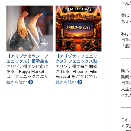
そん
す。（※事前予約制）
べを楽しめるティーテ
※旅券、証明の申請受
イスティングから、本
付は行いませんのでご
格的な茶道体験、盆栽
実は
留意ください。 領事
展示、そしてアジア文
ちょ
出張サービス スケ
化や食・パフォーマ
ジ...
ン...
私は
日常
「筋
【アリゾナタウン・フ
【アリゾナ・フェニッ
ーー
ェニックス】留学生＆
クス】フェニックス映
在住者必見！フェニッ
画祭のご紹介
アリゾナ州テンピ市に
アリゾナ州で毎年開催
筋活
クスの“日本のコンビ
ある「Fujiya Market」
される Phoenix Film
ニ”
は、フェニックスエリ
Festival をご存じでし
筋肉
アのほぼ中心に位置す
ょうか？ 今年は、4月
続きを読む
続きを読む
日常
る、日本人にとって心
9日からスタートしま
人生
強い存在のお店です。
す。会場はフェニック
それ
近くには空港やアリゾ
ス近郊のスコッツデー
ナ州立大学があり、日
ルにある映画館で、11
本人留学生や現地在住
日間にわたり...
ーー
の方...
これ
✔ 