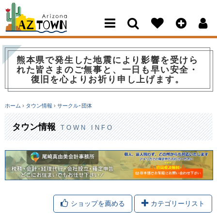
Arizona Town
熊本県で発生した地震により影響を受けら
れた皆さまのご無事と、一日も早い安全・
復旧を心よりお祈り申し上げます。
ホーム
›
タウン情報
›
サークル･団体
タウン情報
TOWN INFO
ショップを薦める
カテゴリーリスト