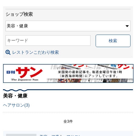
ショップ検索
キーワード
レストランこだわり検索
美容・健康
ヘアサロン(3)
全3件
Cleo Beauty Salon