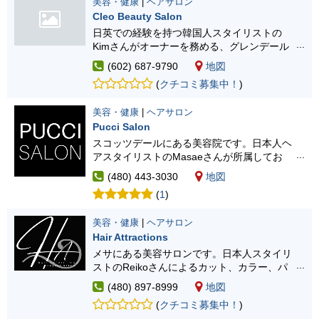
美容・健康
|
ヘアサロン
Cleo Beauty Salon
日英での経験を持つ韓国人スタイリストの
Kimさんがオーナーを務める、グレンデール
にあるヘアサロンです。ヘアカットに加え、
(602) 687-9790
地図
日本式の縮毛矯正やデジタルパーマの施術が
(
クチコミ募集中！
)
受けられます。
美容・健康
|
ヘアサロン
Pucci Salon
スコッツデールにある美容院です。日本人ヘ
アスタイリストのMasaeさんが所属してお
り、予約の問い合わせフォームからスタイリ
(480) 443-3030
地図
ストの指名ができます。
(
1
)
美容・健康
|
ヘアサロン
Hair Attractions
メサにある美容サロンです。日本人スタイリ
ストのReikoさんによるカット、カラー、パ
ーマ、美容施術各種が受けられます。
(480) 897-8999
地図
(
クチコミ募集中！
)