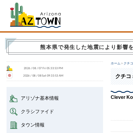
Arizona Town
熊本県で発生した地震により影響
ホーム
›
クチ
クチコ
Clever Ko
アリゾナ基本情報
クラシファイド
タウン情報