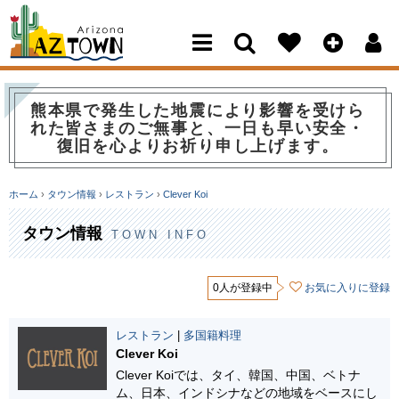
Arizona Town
熊本県で発生した地震により影響を受けら
れた皆さまのご無事と、一日も早い安全・
復旧を心よりお祈り申し上げます。
ホーム
›
タウン情報
›
レストラン
›
Clever Koi
タウン情報
TOWN INFO
0人が登録中
お気に入りに登録
レストラン
|
多国籍料理
Clever Koi
Clever Koiでは、タイ、韓国、中国、ベトナ
ム、日本、インドシナなどの地域をベースにし