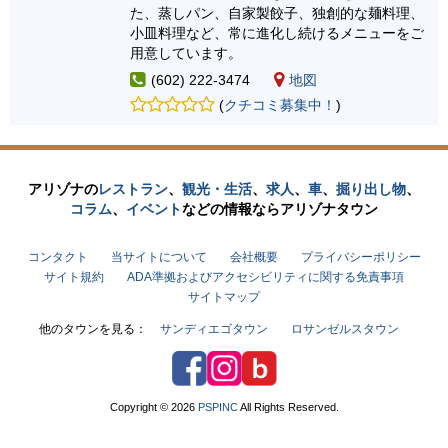
た、蒸しパン、自家製餃子、独創的な麺料理、
小皿料理など、常に進化し続けるメニューをご
用意しています。
(602) 222-3474
地図
(
クチコミ募集中！
)
アリゾナの
レストラン
、
観光・生活
、
求人
、
車
、
掘り出し物
、
コラム
、
イベント
などの
情報なら
アリゾナタウン
コンタクト
当サイトについて
会社概要
プライバシーポリシー
サイト規約
ADA準拠およびアクセシビリティに関する免責事項
サイトマップ
他のタウンを見る：
サンディエゴタウン
ロサンゼルスタウン
Facebook
Instagram
アリゾナタウンブログ
Copyright © 2026
PSPINC
All Rights Reserved.