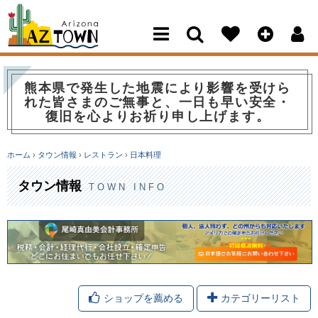
Arizona Town
熊本県で発生した地震により影響を受けら
れた皆さまのご無事と、一日も早い安全・
復旧を心よりお祈り申し上げます。
ホーム
›
タウン情報
›
レストラン
›
日本料理
タウン情報
TOWN INFO
ショップを薦める
カテゴリーリスト