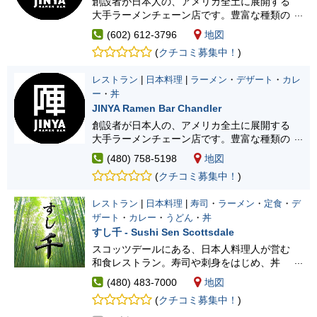
創設者が日本人の、アメリカ全土に展開する
大手ラーメンチェーン店です。豊富な種類の
ラーメンを提供しており、オリジナルの豚骨
(602) 612-3796
地図
ラーメンがオススメ。Central Phoenix店は、
(
クチコミ募集中！
)
アリゾナ州の2号店目になります。
レストラン
|
日本料理
|
ラーメン
・
デザート
・
カレ
ー
・
丼
JINYA Ramen Bar Chandler
創設者が日本人の、アメリカ全土に展開する
大手ラーメンチェーン店です。豊富な種類の
ラーメンを提供しており、オリジナルの豚骨
(480) 758-5198
地図
ラーメンがオススメ。Chandler店は、アリゾ
(
クチコミ募集中！
)
ナ州初の1号店目になります。
レストラン
|
日本料理
|
寿司
・
ラーメン
・
定食
・
デ
ザート
・
カレー
・
うどん
・
丼
すし千 - Sushi Sen Scottsdale
スコッツデールにある、日本人料理人が営む
和食レストラン。寿司や刺身をはじめ、丼
物、麺類、お弁当など、豊富なメニューを取
(480) 483-7000
地図
り揃えています。どの料理もボリューム満点
(
クチコミ募集中！
)
でおいしく、国籍を問わず多くのお客様に愛
されている人気店です。