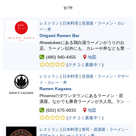
全7件
レストラン
|
日本料理
|
居酒屋
・
ラーメン
・
カレ
ー
・
丼
Origami Ramen Bar
Ahwatukeeにある鶏白湯ラーメンがうりのお
店。ラーメン以外にも、カレーや丼なども豊
富にあります。
(480) 940-4455
地図
(
クチコミ募集中！
)
レストラン
|
日本料理
|
居酒屋
・
ラーメン
・
デザー
ト
・
カレー
・
丼
Ramen Kagawa
Phoenixのダウンタウンにあるラーメン・居
酒屋。なかでも豚骨ラーメンが大人気。ラン
チコンボやハッピーアワーあり！
(602) 675-0833
地図
(
クチコミ募集中！
)
レストラン
|
日本料理
|
寿司
・
居酒屋
・
ラーメン
・
デザート
・
カレー
・
うどん
・
丼