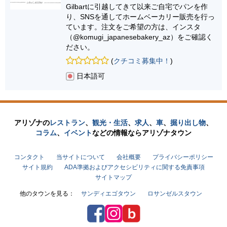
Gilbartに引越してきて以来ご自宅でパンを作
り、SNSを通してホームベーカリー販売を行っ
ています。注文をご希望の方は、インスタ
（@komugi_japanesebakery_az）をご確認く
ださい。
(
クチコミ募集中！
)
日本語可
アリゾナの
レストラン
、
観光・生活
、
求人
、
車
、
掘り出し物
、
コラム
、
イベント
などの
情報なら
アリゾナタウン
コンタクト
当サイトについて
会社概要
プライバシーポリシー
サイト規約
ADA準拠およびアクセシビリティに関する免責事項
サイトマップ
他のタウンを見る：
サンディエゴタウン
ロサンゼルスタウン
Facebook
Instagram
アリゾナタウンブログ