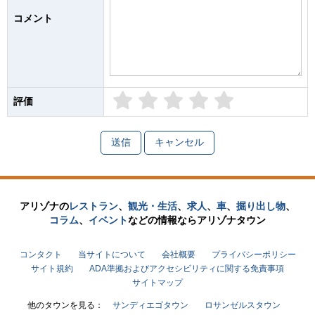
コメント
評価
1
2
3
4
5
アリゾナの
レストラン
、
観光・生活
、
求人
、
車
、
掘り出し物
、
コラム
、
イベント
などの
情報なら
アリゾナタウン
コンタクト
当サイトについて
会社概要
プライバシーポリシー
サイト規約
ADA準拠およびアクセシビリティに関する免責事項
サイトマップ
他のタウンを見る：
サンディエゴタウン
ロサンゼルスタウン