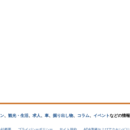
ン
、
観光・生活
、
求人
、
車
、
掘り出し物
、
コラム
、
イベント
などの
情報
会社概要
プライバシーポリシー
サイト規約
ADA準拠およびアクセシビ