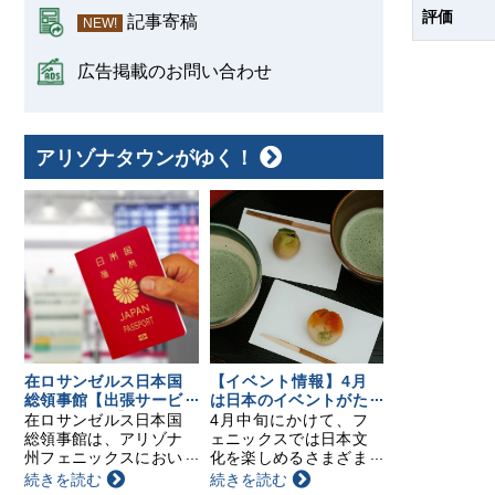
評価
記事寄稿
NEW!
広告掲載のお問い合わせ
アリゾナタウンがゆく！
在ロサンゼルス日本国
【イベント情報】4月
総領事館【出張サービ
は日本のイベントがた
スのお知らせ】
くさん！要チェック！
在ロサンゼルス日本国
4月中旬にかけて、フ
総領事館は、アリゾナ
ェニックスでは日本文
州フェニックスにおい
化を楽しめるさまざま
て以下の日程で領事出
なイベントが開催され
続きを読む
続きを読む
張サービスを行いま
ます。日本茶の飲み比