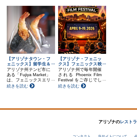
す。（※事前予約制）
べを楽しめるティーテ
※旅券、証明の申請受
イスティングから、本
付は行いませんのでご
格的な茶道体験、盆栽
留意ください。 領事
展示、そしてアジア文
出張サービス スケ
化や食・パフォーマ
ジ...
ン...
【アリゾナタウン・フ
【アリゾナ・フェニッ
ェニックス】留学生＆
クス】フェニックス映
在住者必見！フェニッ
画祭のご紹介
アリゾナ州テンピ市に
アリゾナ州で毎年開催
クスの“日本のコンビ
ある「Fujiya Market」
される Phoenix Film
ニ”
は、フェニックスエリ
Festival をご存じでし
アのほぼ中心に位置す
ょうか？ 今年は、4月
続きを読む
続きを読む
る、日本人にとって心
9日からスタートしま
強い存在のお店です。
す。会場はフェニック
近くには空港やアリゾ
ス近郊のスコッツデー
ナ州立大学があり、日
ルにある映画館で、11
本人留学生や現地在住
日間にわたり...
の方...
アリゾナの
レストラ
コンタクト
当サイトについて