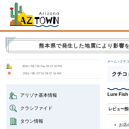
Arizona Town
熊本県で発生した地震により影響
ホーム
›
クチ
クチコ
Lure Fi
アリゾナ基本情報
クラシファイド
レビュー投
タウン情報
お店