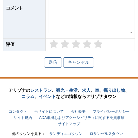
コメント
評価
1
2
3
4
5
アリゾナの
レストラン
、
観光・生活
、
求人
、
車
、
掘り出し物
、
コラム
、
イベント
などの
情報なら
アリゾナタウン
コンタクト
当サイトについて
会社概要
プライバシーポリシー
サイト規約
ADA準拠およびアクセシビリティに関する免責事項
サイトマップ
他のタウンを見る：
サンディエゴタウン
ロサンゼルスタウン