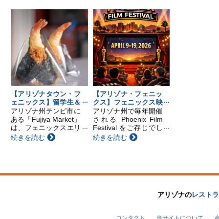
す。（※事前予約制）
べを楽しめるティーテ
※旅券、証明の申請受
イスティングから、本
付は行いませんのでご
格的な茶道体験、盆栽
留意ください。 領事
展示、そしてアジア文
出張サービス スケ
化や食・パフォーマ
ジ...
ン...
【アリゾナタウン・フ
【アリゾナ・フェニッ
ェニックス】留学生＆
クス】フェニックス映
在住者必見！フェニッ
画祭のご紹介
アリゾナ州テンピ市に
アリゾナ州で毎年開催
クスの“日本のコンビ
ある「Fujiya Market」
される Phoenix Film
ニ”
は、フェニックスエリ
Festival をご存じでし
アのほぼ中心に位置す
ょうか？ 今年は、4月
続きを読む
続きを読む
る、日本人にとって心
9日からスタートしま
強い存在のお店です。
す。会場はフェニック
近くには空港やアリゾ
ス近郊のスコッツデー
ナ州立大学があり、日
ルにある映画館で、11
本人留学生や現地在住
日間にわたり...
の方...
アリゾナの
レストラ
コンタクト
当サイトについて