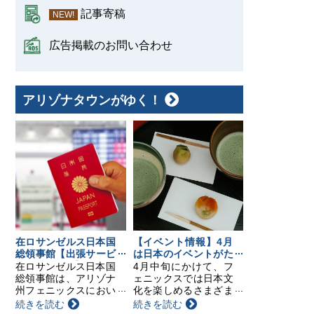
記事寄稿
NEW!
広告掲載のお問い合わせ
アリゾナタウンがゆく！
在ロサンゼルス日本国
【イベント情報】4月
総領事館【出張サービ
は日本のイベントがた
スのお知らせ】
くさん！要チェック！
在ロサンゼルス日本国
4月中旬にかけて、フ
総領事館は、アリゾナ
ェニックスでは日本文
州フェニックスにおい
化を楽しめるさまざま
て以下の日程で領事出
なイベントが開催され
続きを読む
続きを読む
張サービスを行いま
ます。日本茶の飲み比