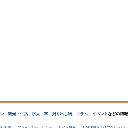
ン
、
観光・生活
、
求人
、
車
、
掘り出し物
、
コラム
、
イベント
などの
情報
会社概要
プライバシーポリシー
サイト規約
ADA準拠およびアクセシビ