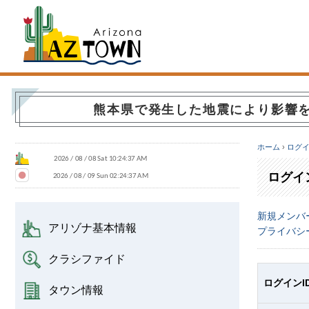
Arizona Town
熊本県で発生した地震により影響
ホーム
›
ログ
ログイ
新規メンバ
アリゾナ基本情報
プライバシ
クラシファイド
ログインI
タウン情報