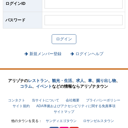
ログインID
パスワード
新規メンバー登録
ログインヘルプ
アリゾナの
レストラン
、
観光・生活
、
求人
、
車
、
掘り出し物
、
コラム
、
イベント
などの
情報なら
アリゾナタウン
コンタクト
当サイトについて
会社概要
プライバシーポリシー
サイト規約
ADA準拠およびアクセシビリティに関する免責事項
サイトマップ
他のタウンを見る：
サンディエゴタウン
ロサンゼルスタウン